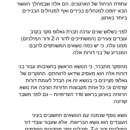
עתודת הניהול של הארגונים. הם אלה שבמהלך העשור
הבא יהפכו למנהלים בכירים ואף למנהלים הבכירים
ביותר בארגון.
לפני כשלוש שנים ערכה חברת גאלופ סקר בקרב
עובדים צעירים (המשתייכים לדור ה-Z ודור המילניום)
ממנו עלה, כי יש כמה נושאים המשותפים לרובם
המכריע של בני דורות אלה.
מהסקר מתברר, כי הנושא הראשון בחשיבותו עבור בני
דורות אלה הוא מעסיק שידאג לרווחתם. החוקרים של
גאלופ מציינים כי בנושא זה אין הבדל לעומת דורות
קודמים וכי כל אחת מקבוצות הדורות הציבה את נושא
הרווחה בארגון בראש סדר העדיפויות – גם לפני משבר
קורונה.
נושא נוסף שנמנה עם הנושאים החשובים בעיני
העובדים הוא נושא הבריאות. אלא שעבור עובדי דור
המילניום ודור ה-Z, סובלים יותר מהדורות הקודמים