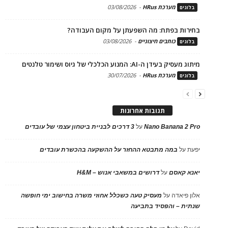
מערכת HRus
-
03/08/2026
בלוגים
בחירות בפתח: מה השפעתן על מקום העבודה?
כותבים חיצוניים
-
03/08/2026
בלוגים
מיתוג מעסיק בעידן ה-AI: המנוע הכלכלי של גיוס ושימור טלנטים
מערכת HRus
-
30/07/2026
בלוגים
תגובות אחרונות
Nano Banana 2 Pro
על
3 דרכים לבניית ביטחון עצמי של עובדים
יפעת
על
במה מתבטא ההחזר על ההשקעה בהכשרת עובדים
יאנא קאסם
על
דרושים במשאבי אנוש – H&M
אלון פיאדה
על
מעסיק טעה כשכלל אחוזי משרה בחישוב ימי חופשה
שנתית – והפסיד בתביעה