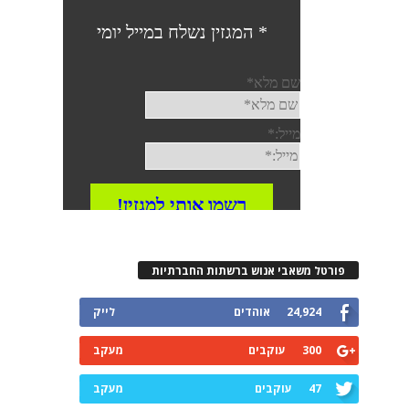
פורטל משאבי אנוש ברשתות החברתיות
24,924
אוהדים
לייק
300
עוקבים
מעקב
47
עוקבים
מעקב