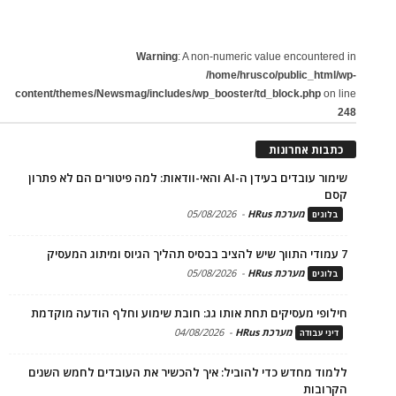
Warning
: A non-numeric value encountered in
/home/hrusco/public_html/wp-
content/themes/Newsmag/includes/wp_booster/td_block.php
on line
248
כתבות אחרונות
שימור עובדים בעידן ה-AI והאי-וודאות: למה פיטורים הם לא פתרון
קסם
מערכת HRus
-
05/08/2026
בלוגים
7 עמודי התווך שיש להציב בבסיס תהליך הגיוס ומיתוג המעסיק
מערכת HRus
-
05/08/2026
בלוגים
חילופי מעסיקים תחת אותו גג: חובת שימוע וחלף הודעה מוקדמת
מערכת HRus
-
04/08/2026
דיני עבודה
ללמוד מחדש כדי להוביל: איך להכשיר את העובדים לחמש השנים
הקרובות