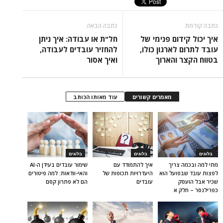
כתבה קודמת
כתבה הבאה
איך יכול קידום פנימי של
חל"ת או עבודה: איך ניתן
עובד לתרום לארגון כולו,
להחזיר עובדים לעבודה,
בטווח הקצר והארוך
ואיך אסור
מאמרים קשורים
עוד מאותו הכותב
בלוגים
בלוגים
בלוגים
מתי למה ובכמה צריך
איך להתמודד עם
שימור עובדים בעידן ה-AI
לפצות עובד שבפועל הוא
היעדרויות תכופות של
והאי-וודאות: למה פיטורים
שכיר אבל הועסק
עובדים
הם לא פתרון קסם
כפרילנסר – חלק א