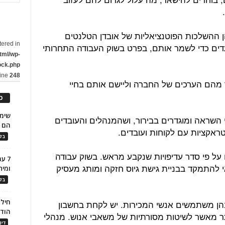
 ההשלכות הפוטנציאליות של אובדן הטלנטים
tered in
דים כדי לשמר אותם, בפרט בשוק העבודה התחרותי
tml/wp-
ock.php
line
248
ר מהם הערכים של החברה וליישם אותם בחיי
כ
י השראה ומוגדרים בבירור, ושהמנהלים והעובדים
הם ל
טראקציות עם לקוחות ועובדים.
בלו
ם על פי סדר עדיפויות שנקבע מראש. בשוק עבודה
7 ע
י להתמקד בבניית גישת גיוס חזקה ומותג מעסיק
ומית
בלו
חילו
בהן משתמשים אנשי המכירות. יש לקחת בחשבון
הוד
תר מאשר לשיטות מסורתיות של משאבי אנוש. מנהלי
דינ