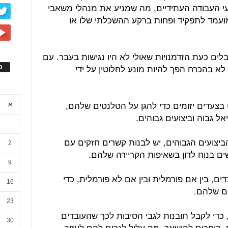
עי העבודה העתידיים, מה שמניע את מנהלי משאבי
עמד לתפקיד ופחות ברקע ההשכלתי שלו או
לים כעת הזדמנויות שאולי לא היו נגישות בעבר. עם
א בהכרח הפך להיות מונע לחלוטין על ידי
ס
בצעדים יזומים כדי להגן על הטלנטים שלהם,
א
ל גבוה וביצועים גבוהים.
ביצועים הגבוהים, יש לבנות קשרים חזקים עם
2
ים בנוח לדון בשאיפות הקריירה שלהם.
9
ם, בין אם פורמלית ובין אם לא פורמלית, כדי
16
ם שלהם.
23
 כדי לקבל תובנות לגבי הסיבות לכך שהעובדים
30
 בוחרים להישאר, מה עלול לגרום להם לעזוב