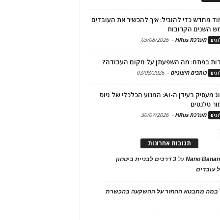
ד מחדש כדי להוביל: איך להכשיר את העובדים
ש השנים הקרובות
מערכת HRus
-
03/08/2026
גים
ות בפתח: מה השפעתן על מקום העבודה?
כותבים חיצוניים
-
03/08/2026
גים
מיתוג מעסיק בעידן ה-AI: המנוע הכלכלי של גיוס
ור טלנטים
מערכת HRus
-
30/07/2026
גים
תגובות אחרונות
Nano Banan
על
3 דרכים לבניית ביטחון
 עובדים
במה מתבטא ההחזר על ההשקעה בהכשרת