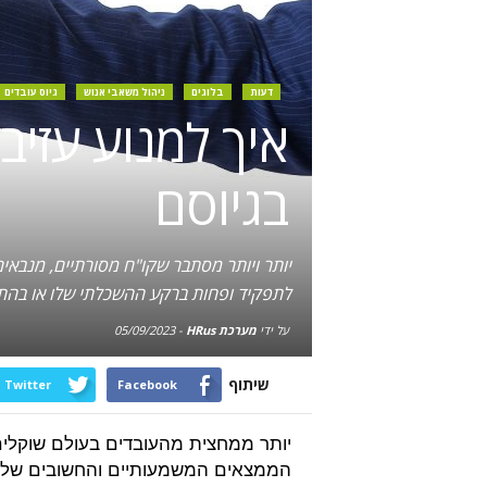
דעות
בלוגים
ניהול משאבי אנוש
גיוס עובדים
איך למנוע עזי
בגיוסם
יותר ויותר מסתבר שקו"ח מסורתיים, מנבא
לתפקיד ופחות ברקע ההשכלתי שלו או בהת
על ידי
מערכת HRus
-
05/09/2023
שיתוף
Twitter
Facebook
יותר ממחצית מהעובדים בעולם שוקלים
הממצאים המשמעותיים והחשובים של דו"ח