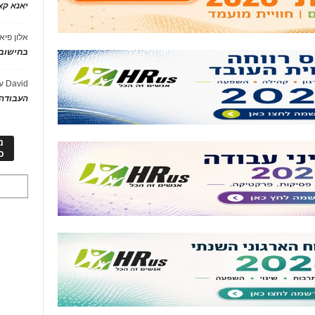
יאנא ק
אלון פיא
בחישוב 
David
ע
העבודה 
מ
כ