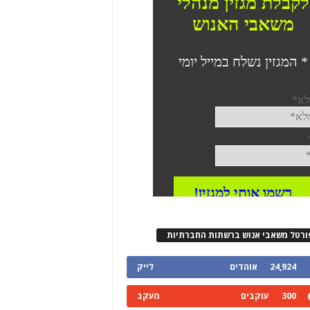
ורטל משאבי אנוש ברשתות החברתיות
24,924
אוהדים
לייק
300
עוקבים
מעקב