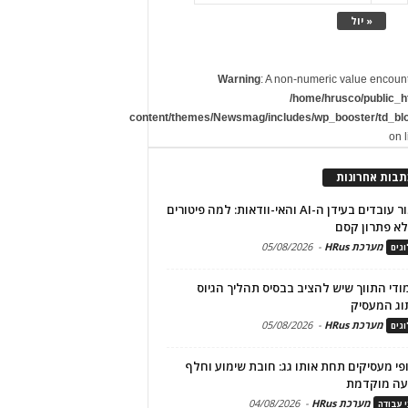
« יול
Warning
: A non-numeric value encoun
/home/hrusco/public_h
content/themes/Newsmag/includes/wp_booster/td_bl
on 
תבות אחרונות
שימור עובדים בעידן ה-AI והאי-וודאות: למה פיטורים
א פתרון קסם
מערכת HRus
-
05/08/2026
גים
מודי התווך שיש להציב בבסיס תהליך הגיוס
וג המעסיק
מערכת HRus
-
05/08/2026
גים
פי מעסיקים תחת אותו גג: חובת שימוע וחלף
עה מוקדמת
מערכת HRus
-
04/08/2026
י עבודה