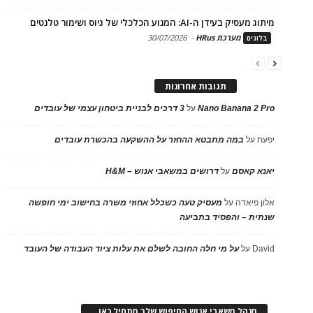
מיתוג מעסיק בעידן ה-AI: המנוע הכלכלי של גיוס ושימור טלנטים
מערכת HRus
-
30/07/2026
בלוגים
תגובות אחרונות
Nano Banana 2 Pro
על
3 דרכים לבניית ביטחון עצמי של עובדים
יפעת
על
במה מתבטא ההחזר על ההשקעה בהכשרת עובדים
יאנא קאסם
על
דרושים במשאבי אנוש – H&M
אלון פיאדה
על
מעסיק טעה כשכלל אחוזי משרה בחישוב ימי חופשה
שנתית – והפסיד בתביעה
David
על
על מי חלה החובה לשלם את עלות ציוד העבודה של העובד
מנהל משאבי אנוש החיפוש שלך מתחיל כאן…