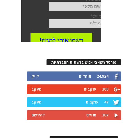
פורטל משאבי אנוש ברשתות החברתיות
24,924
אוהדים
לייק
300
עוקבים
מעקב
47
עוקבים
מעקב
307
מנויים
להירשם