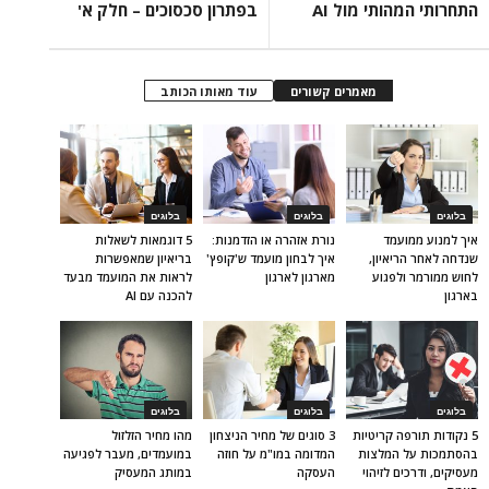
התחרותי המהותי מול AI
בפתרון סכסוכים – חלק א'
מאמרים קשורים
עוד מאותו הכותב
בלוגים
בלוגים
בלוגים
איך למנוע ממועמד
נורת אזהרה או הזדמנות:
5 דוגמאות לשאלות
שנדחה לאחר הריאיון,
איך לבחון מועמד ש'קופץ'
בריאיון שמאפשרות
לחוש ממורמר ולפגוע
מארגון לארגון
לראות את המועמד מבעד
בארגון
להכנה עם AI
בלוגים
בלוגים
בלוגים
5 נקודות תורפה קריטיות
3 סוגים של מחיר הניצחון
מהו מחיר הזלזול
בהסתמכות על המלצות
המדומה במו"מ על חוזה
במועמדים, מעבר לפגיעה
מעסיקים, ודרכים לזיהוי
העסקה
במותג המעסיק