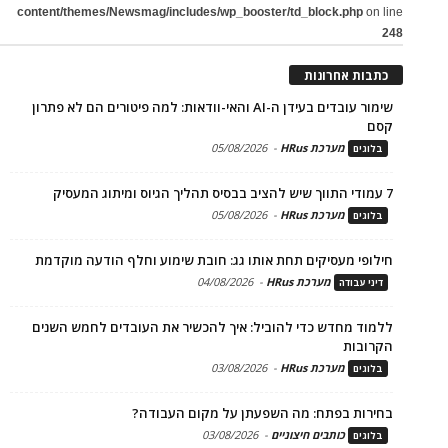
content/themes/Newsmag/includes/wp_booster/td_block.php
on line
248
כתבות אחרונות
שימור עובדים בעידן ה-AI והאי-וודאות: למה פיטורים הם לא פתרון
קסם
מערכת HRus
-
05/08/2026
בלוגים
7 עמודי התווך שיש להציב בבסיס תהליך הגיוס ומיתוג המעסיק
מערכת HRus
-
05/08/2026
בלוגים
חילופי מעסיקים תחת אותו גג: חובת שימוע וחלף הודעה מוקדמת
מערכת HRus
-
04/08/2026
דיני עבודה
ללמוד מחדש כדי להוביל: איך להכשיר את העובדים לחמש השנים
הקרובות
מערכת HRus
-
03/08/2026
בלוגים
בחירות בפתח: מה השפעתן על מקום העבודה?
כותבים חיצוניים
-
03/08/2026
בלוגים