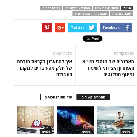
תגיות
מנהל משאבי אנוש
משאבי אנוש קורונה
עבודה מהבית
עובדים מהבית
עצות למנהל משאבי אנוש
Twitter
Facebook
כתבה קודמת
כתבה הבאה
האתגרים של מנהלי מש"א
איך להתארגן לקראת חזרתם
והפתרון היצירתי לשימור
של חלק מהעובדים למקום
ומינוף הטלנטים
העבודה
מאמרים קשורים
עוד מאותו הכותב
בלוגים
בלוגים
בלוגים