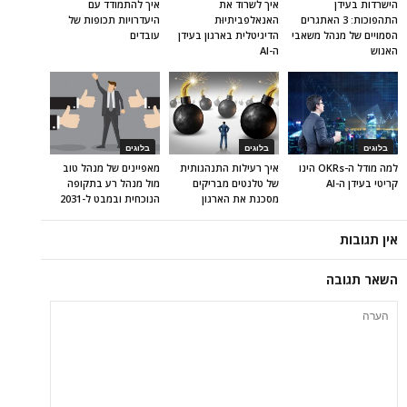
הישרדות בעידן
איך לשרוד את
איך להתמודד עם
התהפוכות: 3 האתגרים
האנאלפביתיוּת
היעדרויות תכופות של
הסמויים של מנהל משאבי
הדיגיטלית בארגון בעידן
עובדים
האנוש
ה-AI
בלוגים
בלוגים
בלוגים
למה מודל ה-OKRs הינו
איך רעילות התנהגותית
מאפיינים של מנהל טוב
קריטי בעידן ה-AI
של טלנטים מבריקים
מול מנהל רע בתקופה
מסכנת את הארגון
הנוכחית ובמבט ל-2031
אין תגובות
השאר תגובה