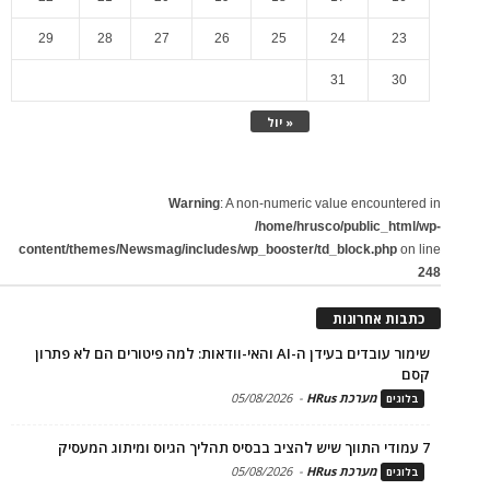
29
28
27
26
25
24
23
31
30
« יול
Warning
: A non-numeric value encountered in
/home/hrusco/public_html/wp-
content/themes/Newsmag/includes/wp_booster/td_block.php
on line
248
כתבות אחרונות
שימור עובדים בעידן ה-AI והאי-וודאות: למה פיטורים הם לא פתרון
קסם
מערכת HRus
-
05/08/2026
בלוגים
7 עמודי התווך שיש להציב בבסיס תהליך הגיוס ומיתוג המעסיק
מערכת HRus
-
05/08/2026
בלוגים