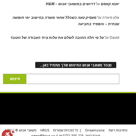
יאנא קאסם
על
דרושים במשאבי אנוש – H&M
אלון פיאדה
על
מעסיק טעה כשכלל אחוזי משרה בחישוב ימי חופשה
שנתית – והפסיד בתביעה
David
על
על מי חלה החובה לשלם את עלות ציוד העבודה של העובד
מנהל משאבי אנוש החיפוש שלך מתחיל כאן…
פתרונות רשת
Dreamzone
| כל הזכויות שמורות
HRUS
משאבי אנוש © 2016 |
יצירת קשר: 0722-555-225 או news@hrus.co.il